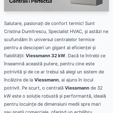
Salutare, pasionați de confort termic! Sunt
Cristina Dumitrescu, Specialist HVAC, și astăzi ne
scufundăm în universul centralelor termice
pentru a descoperi un gigant al eficienței și
fiabilității:
Viessmann 32 kW
. Dacă te întrebi ce
înseamnă această putere, pentru cine este
potrivită și de ce ar trebui să alegi un sistem de
încălzire de la
Viessmann
, ai ajuns în locul
potrivit. Pe scurt, o centrală
Viessmann
de 32
kW este o soluție robustă și performantă, ideală
pentru locuințe de dimensiuni medii spre mari
sau spații comerciale, oferind un echilibru