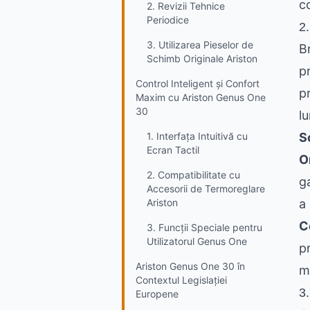
c
2. Revizii Tehnice
Periodice
2.
3. Utilizarea Pieselor de
B
Schimb Originale Ariston
p
Control Inteligent și Confort
p
Maxim cu Ariston Genus One
30
l
1. Interfața Intuitivă cu
S
Ecran Tactil
O
2. Compatibilitate cu
g
Accesorii de Termoreglare
Ariston
a 
C
3. Funcții Speciale pentru
Utilizatorul Genus One
pr
Ariston Genus One 30 în
m
Contextul Legislației
3.
Europene