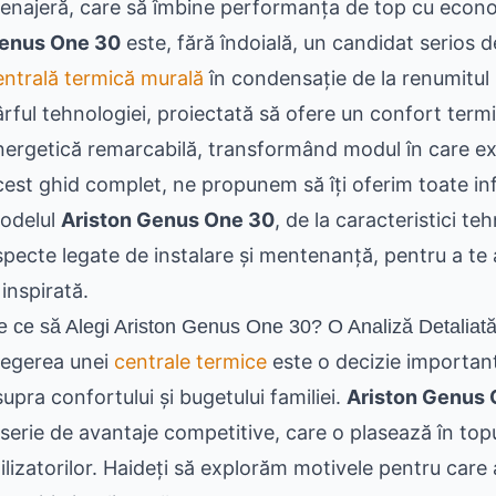
enajeră, care să îmbine performanța de top cu econom
enus One 30
este, fără îndoială, un candidat serios d
entrală termică murală
în condensație de la renumitu
ârful tehnologiei, proiectată să ofere un confort termi
nergetică remarcabilă, transformând modul în care ex
cest ghid complet, ne propunem să îți oferim toate inf
odelul
Ariston Genus One 30
, de la caracteristici te
specte legate de instalare și mentenanță, pentru a te 
 inspirată.
e ce să Alegi Ariston Genus One 30? O Analiză Detaliată 
legerea unei
centrale termice
este o decizie importan
supra confortului și bugetului familiei.
Ariston Genus
serie de avantaje competitive, care o plasează în topul 
tilizatorilor. Haideți să explorăm motivele pentru car