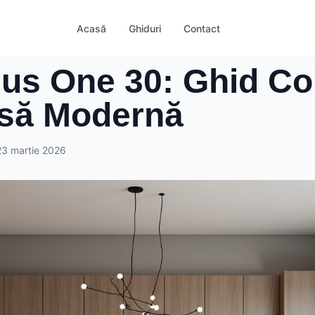
Acasă
Ghiduri
Contact
nus One 30: Ghid C
asă Modernă
23 martie 2026