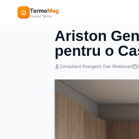
Termo
Mag
Confort Termic
Centrale Termice Condensare
Ariston Ge
pentru o C
Consultant Energetic Dan Moldovan