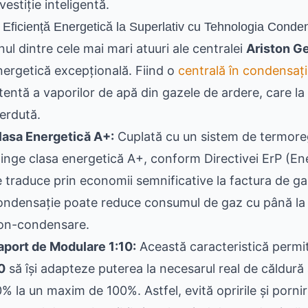
vestiție inteligentă.
 Eficiență Energetică la Superlativ cu Tehnologia Conden
nul dintre cele mai mari atuuri ale centralei
Ariston G
nergetică excepțională. Fiind o
centrală în condensaț
atentă a vaporilor de apă din gazele de ardere, care la
ierdută.
lasa Energetică A+:
Cuplată cu un sistem de termore
tinge clasa energetică A+, conform Directivei ErP (En
e traduce prin economii semnificative la factura de gaz
ondensație poate reduce consumul de gaz cu până la 
on-condensare.
aport de Modulare 1:10:
Această caracteristică permi
0
să își adapteze puterea la necesarul real de căldură 
0% la un maxim de 100%. Astfel, evită opririle și porni