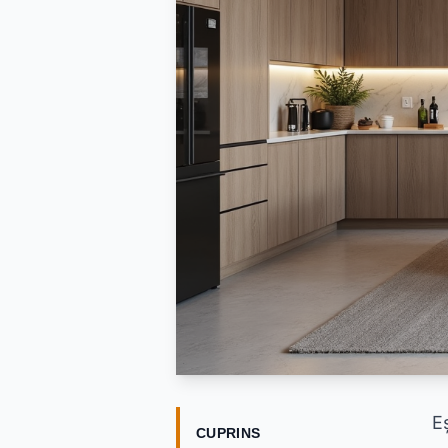
Eș
CUPRINS