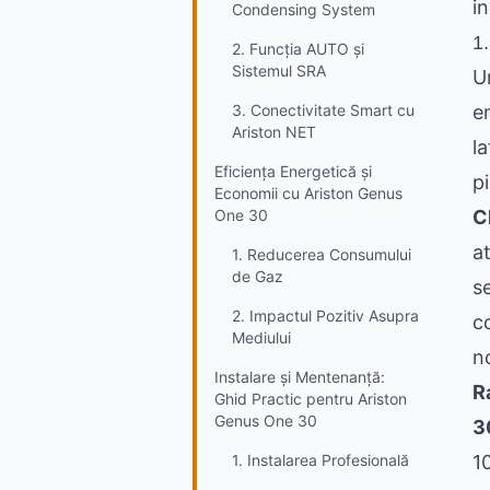
in
Condensing System
1.
2. Funcția AUTO și
Sistemul SRA
U
3. Conectivitate Smart cu
e
Ariston NET
l
Eficiența Energetică și
p
Economii cu Ariston Genus
One 30
C
a
1. Reducerea Consumului
de Gaz
s
2. Impactul Pozitiv Asupra
c
Mediului
n
Instalare și Mentenanță:
R
Ghid Practic pentru Ariston
Genus One 30
3
1. Instalarea Profesională
1