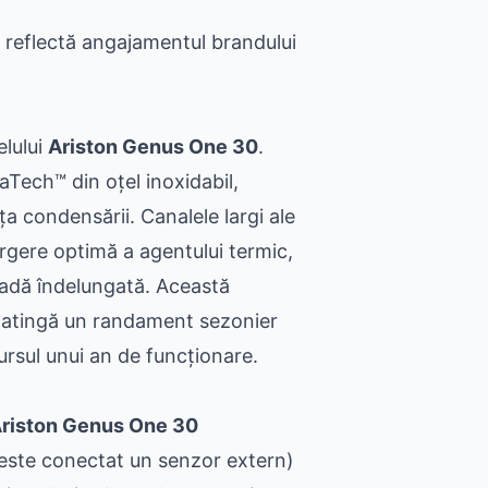
reflectă angajamentul brandului
elului
Ariston Genus One 30
.
Tech™ din oțel inoxidabil,
ța condensării. Canalele largi ale
urgere optimă a agentului termic,
adă îndelungată. Această
atingă un randament sezonier
ursul unui an de funcționare.
riston Genus One 30
este conectat un senzor extern)