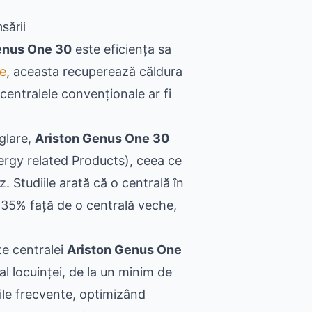
sării
enus One 30
este eficiența sa
ie
, aceasta recuperează căldura
 centralele convenționale ar fi
glare,
Ariston Genus One 30
ergy related Products), ceea ce
. Studiile arată că o centrală în
35% față de o centrală veche,
te centralei
Ariston Genus One
al locuinței, de la un minim de
rile frecvente, optimizând