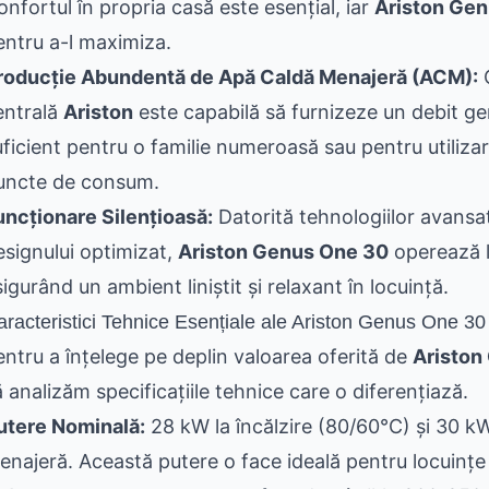
onfortul în propria casă este esențial, iar
Ariston Ge
entru a-l maximiza.
roducție Abundentă de Apă Caldă Menajeră (ACM):
C
entrală
Ariston
este capabilă să furnizeze un debit g
uficient pentru o familie numeroasă sau pentru utiliza
uncte de consum.
uncționare Silențioasă:
Datorită tehnologiilor avansat
esignului optimizat,
Ariston Genus One 30
operează l
igurând un ambient liniștit și relaxant în locuință.
aracteristici Tehnice Esențiale ale Ariston Genus One 30
entru a înțelege pe deplin valoarea oferită de
Ariston
ă analizăm specificațiile tehnice care o diferențiază.
utere Nominală:
28 kW la încălzire (80/60°C) și 30 k
enajeră. Această putere o face ideală pentru locuințe