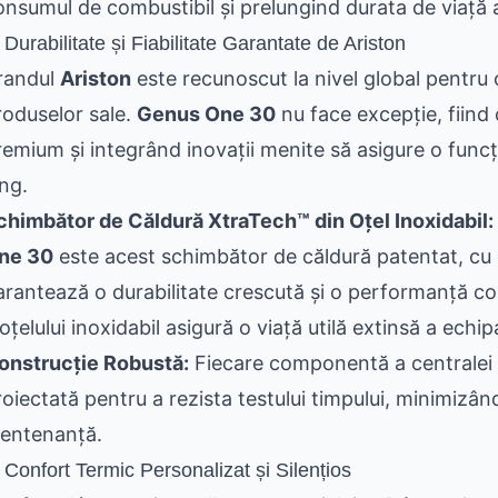
onsumul de combustibil și prelungind durata de viață
 Durabilitate și Fiabilitate Garantate de Ariston
randul
Ariston
este recunoscut la nivel global pentru ca
roduselor sale.
Genus One 30
nu face excepție, fiind 
remium și integrând inovații menite să asigure o func
ung.
chimbător de Căldură XtraTech™ din Oțel Inoxidabil:
ne 30
este acest schimbător de căldură patentat, cu 
arantează o durabilitate crescută și o performanță co
oțelului inoxidabil asigură o viață utilă extinsă a echi
onstrucție Robustă:
Fiecare componentă a centralei
oiectată pentru a rezista testului timpului, minimizând 
entenanță.
 Confort Termic Personalizat și Silențios