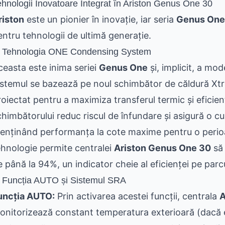
ehnologii Inovatoare Integrat în Ariston Genus One 30
riston
este un pionier în inovație, iar seria
Genus One
entru tehnologii de ultimă generație.
. Tehnologia ONE Condensing System
ceasta este inima seriei
Genus One
și, implicit, a mod
istemul se bazează pe noul schimbător de căldură Xtra
roiectat pentru a maximiza transferul termic și eficien
chimbătorului reduc riscul de înfundare și asigură o c
enținând performanța la cote maxime pentru o perio
ehnologie permite centralei
Ariston Genus One 30
să 
e până la 94%, un indicator cheie al eficienței pe parc
. Funcția AUTO și Sistemul SRA
uncția AUTO:
Prin activarea acestei funcții, centrala
A
onitorizează constant temperatura exterioară (dacă 