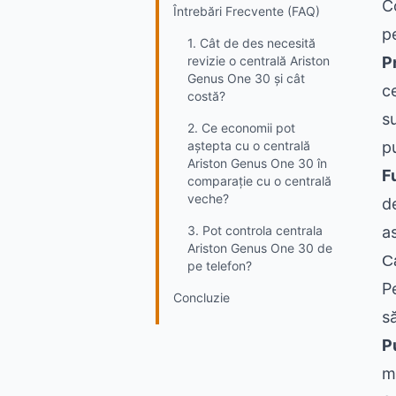
C
Întrebări Frecvente (FAQ)
p
1. Cât de des necesită
revizie o centrală Ariston
P
Genus One 30 și cât
c
costă?
s
2. Ce economii pot
aștepta cu o centrală
p
Ariston Genus One 30 în
F
comparație cu o centrală
veche?
d
3. Pot controla centrala
as
Ariston Genus One 30 de
C
pe telefon?
P
Concluzie
s
P
m