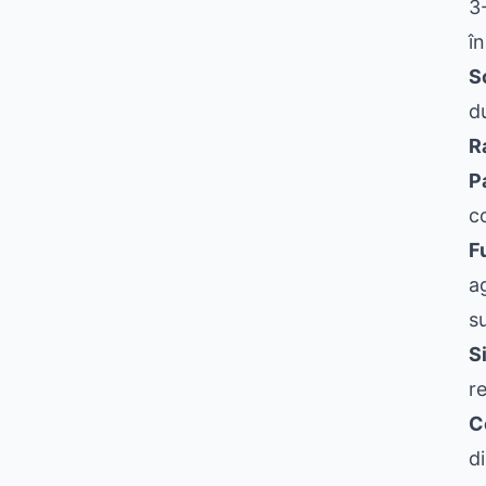
3
î
S
d
R
P
c
F
a
s
S
r
C
di