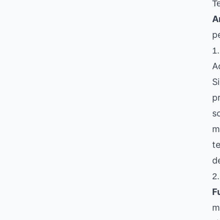
T
A
p
1
A
S
p
s
m
t
d
2
F
m