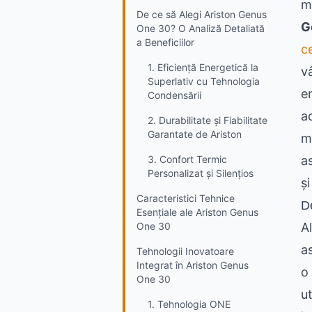
m
De ce să Alegi Ariston Genus
G
One 30? O Analiză Detaliată
a Beneficiilor
c
1. Eficiență Energetică la
v
Superlativ cu Tehnologia
e
Condensării
a
2. Durabilitate și Fiabilitate
Garantate de Ariston
m
3. Confort Termic
a
Personalizat și Silențios
și
Caracteristici Tehnice
D
Esențiale ale Ariston Genus
One 30
A
a
Tehnologii Inovatoare
Integrat în Ariston Genus
o 
One 30
u
1. Tehnologia ONE