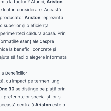
ia la facturi? Atunci,
Ariston
e luat în considerare. Această
l producător
Ariston
reprezintă
c superior și o eficiență
perimentezi căldura acasă. Prin
ormațiile esențiale despre
hnice la beneficii concrete și
ajuta să faci o alegere informată
a Beneficiilor
tă, cu impact pe termen lung
 One 30
se distinge pe piață prin
preferințelor specialiștilor și
e această centrală
Ariston
este o