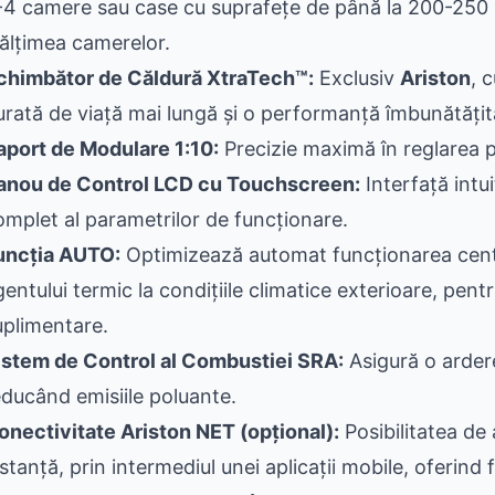
-4 camere sau case cu suprafețe de până la 200-250 mp
nălțimea camerelor.
chimbător de Căldură XtraTech™:
Exclusiv
Ariston
, 
urată de viață mai lungă și o performanță îmbunătățit
aport de Modulare 1:10:
Precizie maximă în reglarea p
anou de Control LCD cu Touchscreen:
Interfață intuit
omplet al parametrilor de funcționare.
uncția AUTO:
Optimizează automat funcționarea cent
gentului termic la condițiile climatice exterioare, pe
uplimentare.
istem de Control al Combustiei SRA:
Asigură o ardere
educând emisiile poluante.
onectivitate Ariston NET (opțional):
Posibilitatea de 
stanță, prin intermediul unei aplicații mobile, oferind f