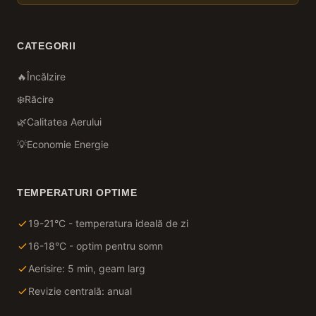
CATEGORII
🔥
Încălzire
❄️
Răcire
🌿
Calitatea Aerului
💡
Economie Energie
TEMPERATURI OPTIME
19-21°C - temperatura ideală de zi
16-18°C - optim pentru somn
Aerisire: 5 min, geam larg
Revizie centrală: anual