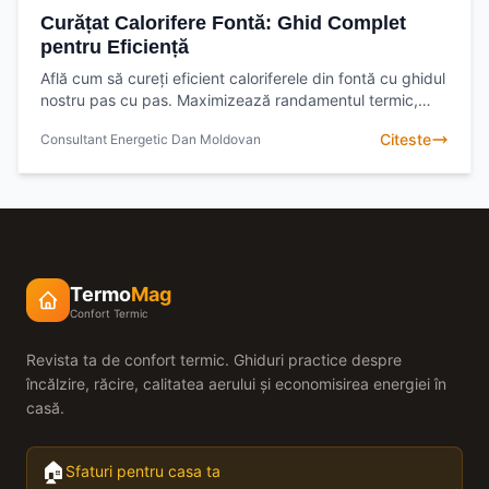
Curățat Calorifere Fontă: Ghid Complet
pentru Eficiență
Află cum să cureți eficient caloriferele din fontă cu ghidul
nostru pas cu pas. Maximizează randamentul termic,
economisește energie și bucură-te de un cămin
Citeste
Consultant Energetic Dan Moldovan
Termo
Mag
Confort Termic
Revista ta de confort termic. Ghiduri practice despre
încălzire, răcire, calitatea aerului și economisirea energiei în
casă.
🏠
Sfaturi pentru casa ta