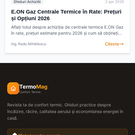
Ghiduri Achizitii
2 apr. 2026
E.ON Gaz Centrale Termice în Rate: Prețuri
și Opțiuni 2026
Aflați totul despre achiziția de centrale termice E.ON Gaz
în rate, prețuri estimate pentru 2026 și cum să obțineți
cea mai bună ofertă. Planificați-vă
Citeste
Ing. Radu Mihăilescu
Termo
Mag
Confort Termic
Revista ta de confort termic. Ghiduri practice despre
încălzire, răcire, calitatea aerului și economisirea energiei în
casă.