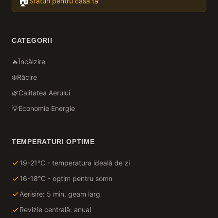
🏠
Sfaturi pentru casa ta
CATEGORII
🔥
Încălzire
❄️
Răcire
🌿
Calitatea Aerului
💡
Economie Energie
TEMPERATURI OPTIME
19-21°C - temperatura ideală de zi
16-18°C - optim pentru somn
Aerisire: 5 min, geam larg
Revizie centrală: anual