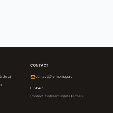
CONTACT
ă de zi
contact@termomag.ro
n
Link-uri
Contact
Confidențialitate
Termeni