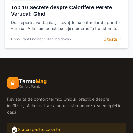
Top 10 Secrete despre Calorifere Perete
Vertical: Ghid
Descoperă avantajele și inovațiile caloriferelor de perete
vertical. Află cum aceste soluții moderne îți transformă
casa. Citește ghidul complet și alege
Citeste
Consultant Energetic Dan Moldovan
Termo
Mag
Confort Termic
Revista ta de confort termic. Ghiduri practice despre
încălzire, răcire, calitatea aerului și economisirea energiei în
casă.
🏠
Sfaturi pentru casa ta