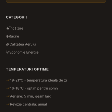
CATEGORII
🔥
Încălzire
❄️
Răcire
🌿
Calitatea Aerului
💡
Economie Energie
TEMPERATURI OPTIME
19-21°C - temperatura ideală de zi
16-18°C - optim pentru somn
Aerisire: 5 min, geam larg
Revizie centrală: anual