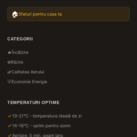
🏠
Sfaturi pentru casa ta
CATEGORII
🔥
Încălzire
❄️
Răcire
🌿
Calitatea Aerului
💡
Economie Energie
TEMPERATURI OPTIME
19-21°C - temperatura ideală de zi
16-18°C - optim pentru somn
Aerisire: 5 min, geam larg