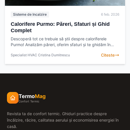
Sisteme de Incalzire
6 feb. 2026
Calorifere Purmo: Păreri, Sfaturi și Ghid
Complet
Descoperă tot ce trebuie să știi despre caloriferele
Purmo! Analizăm păreri, oferim sfaturi și te ghidăm în
alegerea modelului perfect pentru casa ta. Fii
Citeste
Specialist HVAC Cristina Dumitrescu
Termo
Mag
Confort Termic
Revista ta de confort termic. Ghiduri practice despre
încălzire, răcire, calitatea aerului și economisirea energiei în
casă.