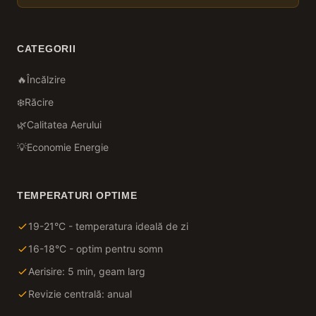
CATEGORII
🔥
Încălzire
❄️
Răcire
🌿
Calitatea Aerului
💡
Economie Energie
TEMPERATURI OPTIME
19-21°C - temperatura ideală de zi
16-18°C - optim pentru somn
Aerisire: 5 min, geam larg
Revizie centrală: anual