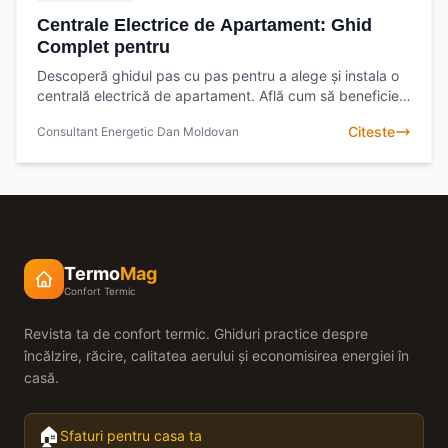
Centrale Electrice de Apartament: Ghid
Complet pentru
Descoperă ghidul pas cu pas pentru a alege și instala o
centrală electrică de apartament. Află cum să beneficiezi
de confort și eficiență energetică.
Citeste
Consultant Energetic Dan Moldovan
Termo
Mag
Confort Termic
Revista ta de confort termic. Ghiduri practice despre
încălzire, răcire, calitatea aerului și economisirea energiei în
casă.
🏠
Sfaturi pentru casa ta