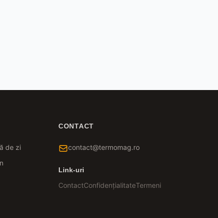
CONTACT
ă de zi
contact@termomag.ro
n
Link-uri
Contact
Confidențialitate
Termeni