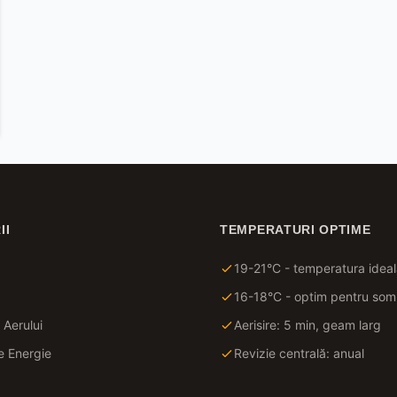
II
TEMPERATURI OPTIME
19-21°C - temperatura ideal
16-18°C - optim pentru som
 Aerului
Aerisire: 5 min, geam larg
 Energie
Revizie centrală: anual